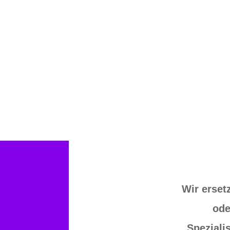
Partner, realistische Produk
Sprache zwischen Inhalt, Techn
Wir erset
ode
Speziali