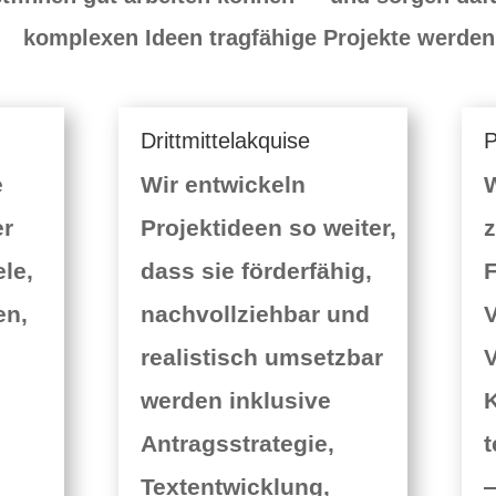
komplexen Ideen tragfähige Projekte werden
Drittmittelakquise
P
e
Wir entwickeln
W
er
Projektideen so weiter,
ele,
dass sie förderfähig,
F
en,
nachvollziehbar und
V
realistisch umsetzbar
V
werden inklusive
K
Antragsstrategie,
Textentwicklung,
—