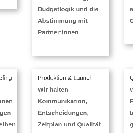
Budgetlogik und die
a
Abstimmung mit
G
Partner:innen.
efing
Produktion & Launch
Q
Wir halten
W
innen
Kommunikation,
P
ngen
Entscheidungen,
t
eiben
Zeitplan und Qualität
g