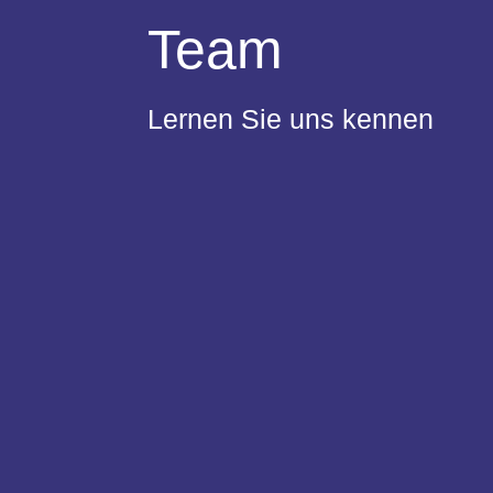
Team
Lernen Sie uns kennen
tanja.neumann@smartlynx.gmbh
06183 / 81 80 308