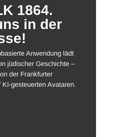
K 1864.
ns in der
sse!
bbasierte Anwendung lädt
n jüdischer Geschichte –
ion der Frankfurter
f KI-gesteuerten Avataren.