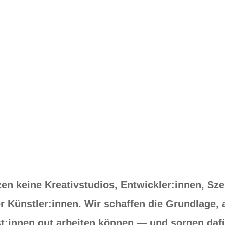
tionswege und eine gemeinsame
ik, Gestaltung und Institution.
zen keine Kreativstudios, Entwickler:innen, Sz
r Künstler:innen. Wir schaffen die Grundlage, 
st:innen gut arbeiten können — und sorgen daf